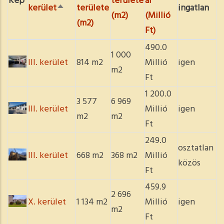
Kép
területe
ár
kerület
területe
ingatlan
Csökkenő
(m2)
(Millió
(m2)
rendezés
Ft)
490.0
1 000
III. kerület
814 m2
Millió
igen
m2
Ft
1 200.0
3 577
6 969
III. kerület
Millió
igen
m2
m2
Ft
249.0
osztatlan
III. kerület
668 m2
368 m2
Millió
közös
Ft
459.9
2 696
X. kerület
1 134 m2
Millió
igen
m2
Ft