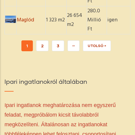
Ft
280.0
26 654
Maglód
1 323 m2
Millió
igen
m2
Ft
JELENLEGI
1
PAGE
2
PAGE
3
KÖVETKEZŐ
››
UTOLSÓ
UTOLSÓ »
OLDAL
OLDAL
OLDAL
Ipari ingatlanokról általában
Ipari ingatlanok meghatározása nem egyszerű
feladat, megpróbálom kicsit távolabbról
megközelíteni. Általánosan az ingatlanokat
többféleképpen lehet felosztani, csoportosítani.