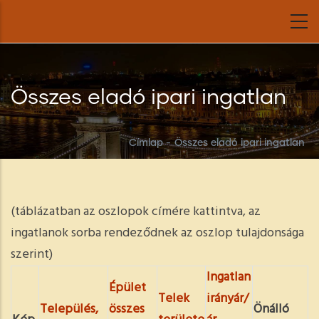
Ugrás
a
tartalomra
Összes eladó ipari ingatlan
Címlap
-
Összes eladó ipari ingatlan
(táblázatban az oszlopok címére kattintva, az
ingatlanok sorba rendeződnek az oszlop tulajdonsága
szerint)
Ingatlan
Épület
Telek
irányár/
Település,
összes
Önálló