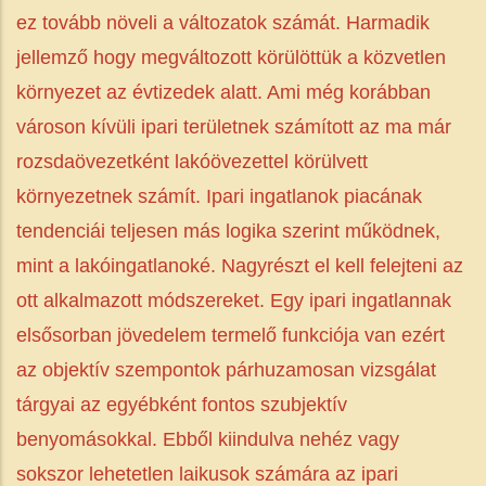
ez tovább növeli a változatok számát. Harmadik
jellemző hogy megváltozott körülöttük a közvetlen
környezet az évtizedek alatt. Ami még korábban
városon kívüli ipari területnek számított az ma már
rozsdaövezetként lakóövezettel körülvett
környezetnek számít. Ipari ingatlanok piacának
tendenciái teljesen más logika szerint működnek,
mint a lakóingatlanoké. Nagyrészt el kell felejteni az
ott alkalmazott módszereket. Egy ipari ingatlannak
elsősorban jövedelem termelő funkciója van ezért
az objektív szempontok párhuzamosan vizsgálat
tárgyai az egyébként fontos szubjektív
benyomásokkal. Ebből kiindulva nehéz vagy
sokszor lehetetlen laikusok számára az ipari