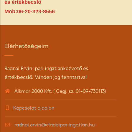
és értékbecslő
Mob:06-20-323-8556
Elérhetőségeim
Radnai Ervin ipari ingatlanközvető és
értékbecslő. Minden jog fenntartva!
Alkmár 2000 Kft. ( Cégj. sz.:01-09-730113)
Kapcsolat oldalon
radnai.ervin@eladoipariingatlan.hu