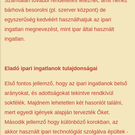
Számtalan további rendeltetés létezhet, amit nehéz
bárhová besorolni (pl. szerver központ) de
egyszerűség kedvéért használhatjuk az ipari
ingatlan megnevezést, mint ipar által használt
ingatlan.
Eladó ipari ingatlanok tulajdonságai
Első fontos jellemző, hogy az ipari ingatlanok belső
arányokat, és adottságokat tekintve rendkívül
sokfélék. Majdnem lehetetlen két hasonlót találni,
mert egyedi igények alapján tervezték Őket.
Második jellemző hogy különböző korokban, az
akkor használt ipari technológiát szolgálva épültek -