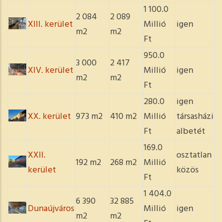
1 100.0
2 084
2 089
XIII. kerület
Millió
igen
m2
m2
Ft
950.0
3 000
2 417
XIV. kerület
Millió
igen
m2
m2
Ft
280.0
igen
XX. kerület
973 m2
410 m2
Millió
társasházi
Ft
albetét
169.0
XXII.
osztatlan
192 m2
268 m2
Millió
kerület
közös
Ft
1 404.0
6 390
32 885
Dunaújváros
Millió
igen
m2
m2