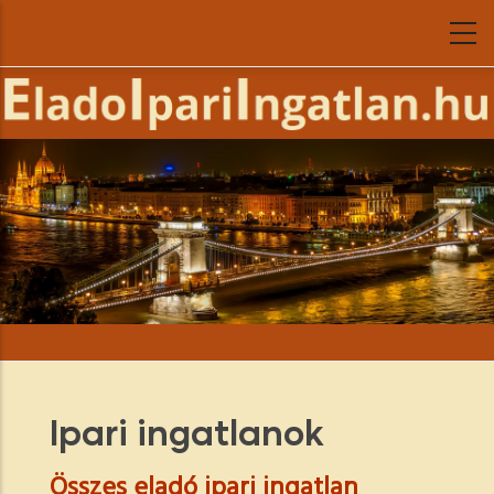
Ugrás
a
tartalomra
Ipari ingatlanok
Összes eladó ipari ingatlan