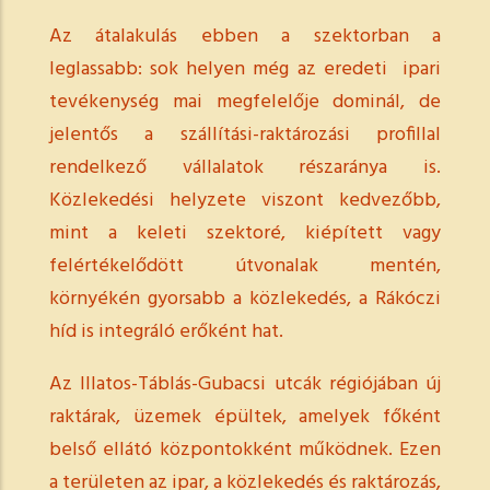
Az átalakulás ebben a szektorban a
leglassabb: sok helyen még az eredeti ipari
tevékenység mai megfelelője dominál, de
jelentős a szállítási-raktározási profillal
rendelkező vállalatok részaránya is.
Közlekedési helyzete viszont kedvezőbb,
mint a keleti szektoré, kiépített vagy
felértékelődött útvonalak mentén,
környékén gyorsabb a közlekedés, a Rákóczi
híd is integráló erőként hat.
Az Illatos-Táblás-Gubacsi utcák régiójában új
raktárak, üzemek épültek, amelyek főként
belső ellátó központokként működnek. Ezen
a területen az ipar, a közlekedés és raktározás,