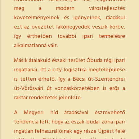
meg a modern városfejlesztés
követelményeinek és igényeinek, ráadásul
ezt az övezetet lakónegyedek veszik körbe,
így érthetően további ipari termelésre
alkalmatlanná vált.
Másik átalakuló északi terület Óbuda régi ipari
ingatlanai. Itt a city logisztika megtelepülése
is tetten érhető, így a Bécsi út-Szentendrei
út-Vörösvári út vonzáskörzetében is erős a
raktár rendeltetés jelenléte.
A Megyeri híd átadásával észrevehető
tendencia lett, hogy az észak-budai zóna ipari
ingatlan felhasználóinak egy része Újpest felé