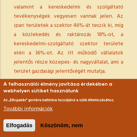
valamint a kereskedelmi és szolgáltató
tevékenységek vegyesen vannak jelen. Az
ipari területek a szektor 46%-át teszik ki, míg
a közlekedés és raktározás 18%-ot, a
kereskedelmi-szolgáltató szektor területe
eléri a 36%-ot. Az itt működő vállalatok
jelentős része közepes- és nagyvállalat, ami a
terület gazdasági jelentőségét mutatja.
A felhasználói élmény javítása érdekében a
Ebben a szektorban található ipari területei
webhelyen sütiket használunk
közül kiemelkedik a Külső-Ferencváros, amely
Az „Elfogadás” gombra kattintva hozzájárul a sütik létrehozásához.
a Könyves Kálmán körút és a Ráckevei Duna-ág
További információk
közötti területen helyezkedik el. Ez a terület
magában foglalja a Ferencvárosi
Elfogadás
Köszönöm, nem
teherpályaudvart, Illatos út környékét és