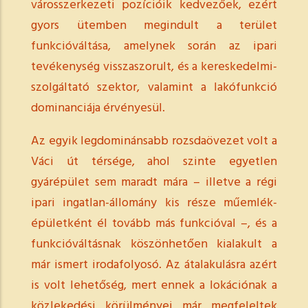
városszerkezeti pozícióik kedvezőek, ezért
gyors ütemben megindult a terület
funkcióváltása, amelynek során az ipari
tevékenység visszaszorult, és a kereskedelmi-
szolgáltató szektor, valamint a lakófunkció
dominanciája érvényesül.
Az egyik legdominánsabb rozsdaövezet volt a
Váci út térsége, ahol szinte egyetlen
gyárépület sem maradt mára – illetve a régi
ipari ingatlan-állomány kis része műemlék-
épületként él tovább más funkcióval –, és a
funkcióváltásnak köszönhetően kialakult a
már ismert irodafolyosó.
Az átalakulásra azért
is volt lehetőség, mert ennek a lokációnak a
közlekedési körülményei már megfeleltek