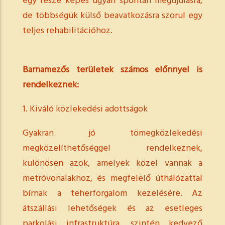
egy része képes ugyan spontán megújulásra,
de többségük külső beavatkozásra szorul egy
teljes rehabilitációhoz.
Barnamezős területek számos előnnyel is
rendelkeznek:
1. Kiváló közlekedési adottságok
Gyakran jó tömegközlekedési
megközelíthetőséggel rendelkeznek,
különösen azok, amelyek közel vannak a
metróvonalakhoz, és megfelelő úthálózattal
bírnak a teherforgalom kezelésére. Az
átszállási lehetőségek és az esetleges
parkolási infrastruktúra, szintén kedvező