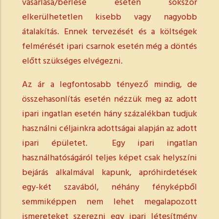
vásárlása/bérlése esetén sokszor
elkerülhetetlen kisebb vagy nagyobb
átalakítás. Ennek tervezését és a költségek
felmérését ipari csarnok esetén még a döntés
előtt szükséges elvégezni.
Az ár a legfontosabb tényező mindig, de
összehasonlítás esetén nézzük meg az adott
ipari ingatlan esetén hány százalékban tudjuk
használni céljainkra adottságai alapján az adott
ipari épületet. Egy ipari ingatlan
használhatóságáról teljes képet csak helyszíni
bejárás alkalmával kapunk, apróhirdetések
egy-két szavából, néhány fényképből
semmiképpen nem lehet megalapozott
ismereteket szerezni egy ipari létesítmény