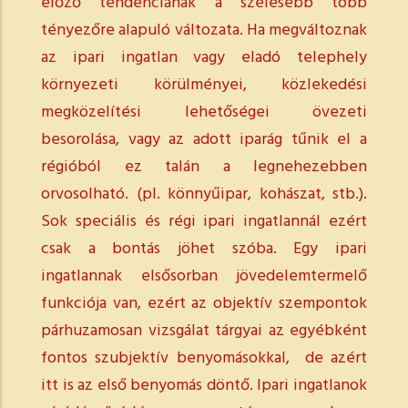
előző tendenciának a szélesebb több
tényezőre alapuló változata. Ha megváltoznak
az ipari ingatlan vagy eladó telephely
környezeti körülményei, közlekedési
megközelítési lehetőségei övezeti
besorolása, vagy az adott iparág tűnik el a
régióból ez talán a legnehezebben
orvosolható. (pl. könnyűipar, kohászat, stb.).
Sok speciális és régi ipari ingatlannál ezért
csak a bontás jöhet szóba. Egy ipari
ingatlannak elsősorban jövedelemtermelő
funkciója van, ezért az objektív szempontok
párhuzamosan vizsgálat tárgyai az egyébként
fontos szubjektív benyomásokkal, de azért
itt is az első benyomás döntő. Ipari ingatlanok