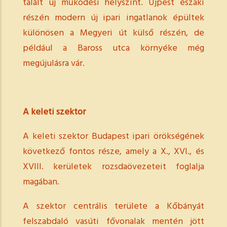
talált új működési helyszínt.
Újpest északi
részén modern új ipari ingatlanok épültek
különösen a Megyeri út külső részén, de
például a Baross utca környéke még
megújulásra vár.
A keleti szektor
A keleti szektor Budapest ipari örökségének
következő fontos része, amely a X., XVI., és
XVIII. kerületek rozsdaövezeteit foglalja
magában.
A szektor centrális területe a Kőbányát
felszabdaló vasúti fővonalak mentén jött