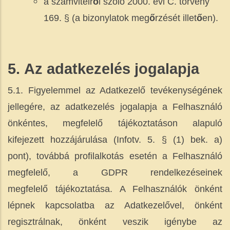
a számvitelr
ő
l szóló 2000. évi C. törvény
169. § (a bizonylatok meg
ő
rzését illet
ő
en).
5.
Az adatkezelés jogalapja
5.1. Figyelemmel az Adatkezelő tevékenységének
jellegére, az adatkezelés jogalapja a Felhasználó
önkéntes, megfelelő tájékoztatáson alapuló
kifejezett hozzájárulása (Infotv. 5. § (1) bek. a)
pont), továbbá profilalkotás esetén a Felhasználó
megfelelő, a GDPR rendelkezéseinek
megfelelő tájékoztatása. A Felhasználók önként
lépnek kapcsolatba az Adatkezelővel, önként
regisztrálnak, önként veszik igénybe az