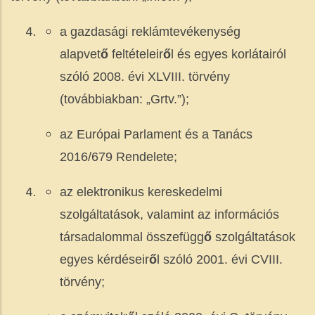
a gazdasági reklámtevékenység
alapvet
ő
feltételeir
ő
l és egyes korlátairól
szóló 2008. évi XLVIII. törvény
(továbbiakban: „Grtv.”);
az Európai Parlament és a Tanács
2016/679 Rendelete;
az elektronikus kereskedelmi
szolgáltatások, valamint az információs
társadalommal összefügg
ő
szolgáltatások
egyes kérdéseir
ő
l szóló 2001. évi CVIII.
törvény;