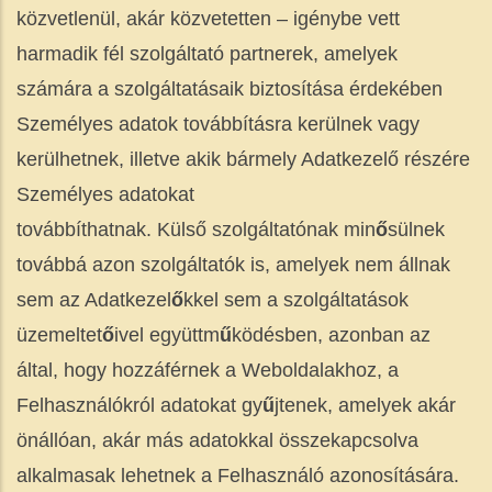
közvetlenül, akár közvetetten – igénybe vett
harmadik fél szolgáltató partnerek, amelyek
számára a szolgáltatásaik biztosítása érdekében
Személyes adatok továbbításra kerülnek vagy
kerülhetnek, illetve akik bármely Adatkezelő részére
Személyes adatokat
továbbíthatnak. Külső szolgáltatónak min
ő
sülnek
továbbá azon szolgáltatók is, amelyek nem állnak
sem az Adatkezel
ő
kkel sem a szolgáltatások
üzemeltet
ő
ivel együttm
ű
ködésben, azonban az
által, hogy hozzáférnek a Weboldalakhoz, a
Felhasználókról adatokat gy
ű
jtenek, amelyek akár
önállóan, akár más adatokkal összekapcsolva
alkalmasak lehetnek a Felhasználó azonosítására.