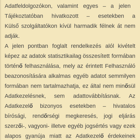
Adatfeldolgozókon, valamint egyes – a jelen ​
Tájékoztatóban hivatkozott – esetekben a
Külső szolgáltatókon kívül harmadik félnek át nem
adják.
A jelen pontban foglalt rendelkezés alól kivételt
képez az adatok statisztikailag összesített formában
történ
ő
felhasználása, mely az érintett Felhasználó
beazonosítására alkalmas egyéb adatot semmilyen
formában nem tartalmazhatja, ez által nem min
ő
sül
Adatkezelésnek, sem adattovábbításnak. Az
Adatkezel
ő
bizonyos esetekben – hivatalos
bírósági, rend
ő
rségi megkeresés, jogi eljárás
szerz
ő
i-, vagyoni- illetve egyéb jogsértés vagy ezek
alapos gyanúja miatt az Adatkezel
ő
érdekeinek