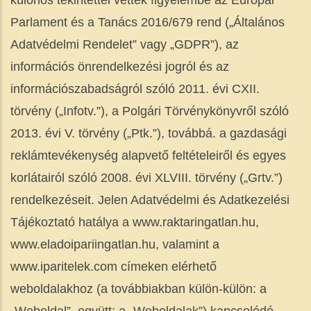
különös tekintettel vették figyelembe az Európai
Parlament és a Tanács 2016/679 rend („Általános
Adatvédelmi Rendelet” vagy „GDPR”), az
információs önrendelkezési jogról és az
információszabadságról szóló 2011. évi CXII.
törvény („Infotv.”), a Polgári Törvénykönyvről szóló
2013. évi V. törvény („Ptk.”), továbbá. a gazdasági
reklámtevékenység alapvető feltételeiről és egyes
korlátairól szóló 2008. évi XLVIII. törvény („Grtv.”)
rendelkezéseit. Jelen Adatvédelmi és Adatkezelési
Tájékoztató hatálya a ​www.raktaringatlan.hu​, ​
www.eladoipariingatlan.hu​, valamint a ​
www.iparitelek.com címeken elérhető
weboldalakhoz (a továbbiakban külön-külön: a