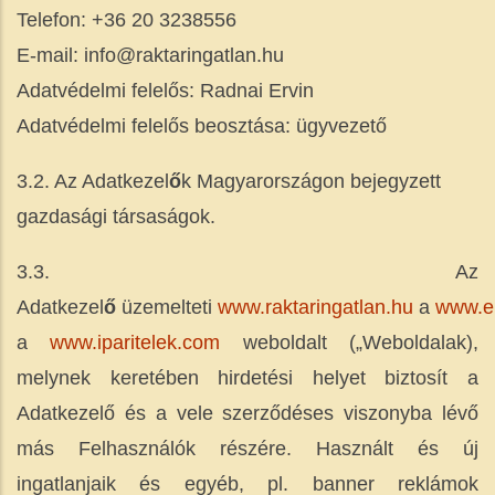
Telefon: +36 20 3238556
E-mail: info@raktaringatlan.hu
Adatvédelmi felelős: Radnai Ervin
Adatvédelmi felelős beosztása: ügyvezető
3.2. Az Adatkezel
ő
k Magyarországon bejegyzett
gazdasági társaságok.
3.3. Az
Adatkezel
ő
üzemelteti
www.raktaringatlan.hu
a
www.el
a
www.iparitelek.com
weboldalt („Weboldalak),
melynek keretében
hirdetési helyet biztosít a
Adatkezelő és a vele szerződéses viszonyba lévő
más Felhasználók részére. Használt és új
ingatlanjaik és egyéb, pl. banner reklámok