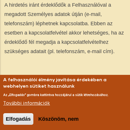
A hirdetés iránt érdeklődők a Felhasználóval a
megadott Személyes adatok útján (e-mail,
telefonszám) léphetnek kapcsolatba. Ebben az
esetben a kapcsolatfelvétel akkor lehetséges, ha az
érdeklődő fél megadja a kapcsolatfelvételhez
szükséges adatait (pl. telefonszám, e-mail cím).
11. Reklámozási célú
A felhasználói élmény javítása érdekében a
webhelyen sütiket használunk
adatkezelés, hírlevelek
Az „Elfogadás” gombra kattintva hozzájárul a sütik létrehozásához.
küldése
További információk
Amennyiben a Felhasználó ahhoz hozzájárul, az
Elfogadás
Köszönöm, nem
Adatkezel
ő
a megadott elérhet
ő
ségeken felveszik a