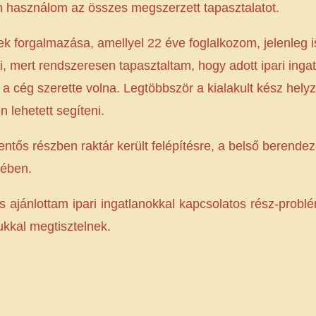
n használom az összes megszerzett tapasztalatot.
k forgalmazása, amellyel 22 éve foglalkozom, jelenleg 
ni, mert rendszeresen tapasztaltam, hogy adott ipari inga
 a cég szerette volna. Legtöbbször a kialakult kész hely
 lehetett segíteni.
entős részben raktár került felépítésre, a belső berendezé
ekében.
s ajánlottam ipari ingatlanokkal kapcsolatos rész-prob
ukkal megtisztelnek.