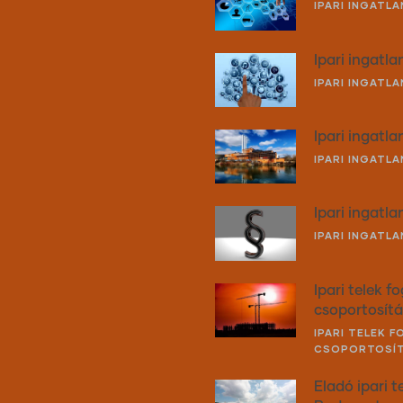
IPARI INGATLA
Ipari ingatla
IPARI INGATL
Ipari ingatl
IPARI INGATL
Ipari ingatla
IPARI INGATL
Ipari telek f
csoportosít
IPARI TELEK 
CSOPORTOSÍ
Eladó ipari t