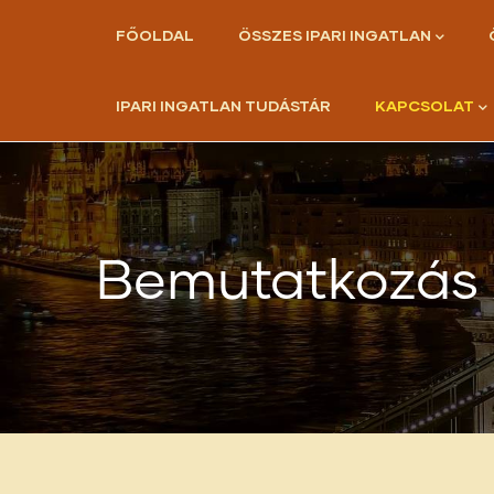
Ugrás
Main
FŐOLDAL
ÖSSZES IPARI INGATLAN
navigation
a
tartalomra
IPARI INGATLAN TUDÁSTÁR
KAPCSOLAT
Bemutatkozás 