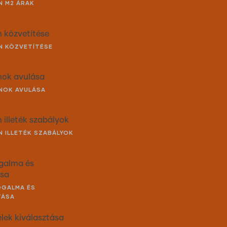
N M2 ÁRAK
n közvetítése
AN KÖZVETÍTÉSE
anok avulása
ANOK AVULÁSA
n illeték szabályok
AN ILLETÉK SZABÁLYOK
ogalma és
ása
FOGALMA ÉS
TÁSA
elek kiválasztása