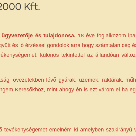
000 Kft.
 ügyvezetője és tulajdonosa.
18 éve foglalkozom ipar
yütt és jó érzéssel gondolok arra hogy számtalan cég 
ékenységemet, különös tekintettel az állandóan vált
sági övezetekben lévő gyárak, üzemek, raktárak, műhe
engem Keresőkhöz, mint ahogy én is ezt várom el ha egy
ecslő tevékenységemet emelném ki amelyben szakirányú 