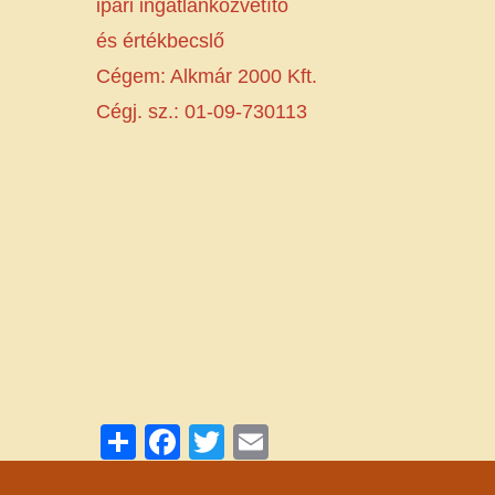
ipari ingatlanközvetítő
és értékbecslő
Cégem: Alkmár 2000 Kft.
Cégj. sz.: 01-09-730113
Share
Facebook
Twitter
Email