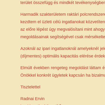
terület összefügg és mindkét tevékenységbe
Harmadik szakterületem raktári polcrendszere
kezdtem el üzleti célú ingatlanokat közvetíte
az előre lépést úgy megvalósítani mint ahogy
megoldásainak segítségével csak mérsékelten
Azoknál az ipari ingatlanoknál amelyeknél jel
(díjmentes) optimális kapacitás elérése érd
Elmúlt években rengeteg megoldást láttam é
Önökkel konkrét ügyletek kapcsán ha bizalm
Tisztelettel
Radnai Ervin