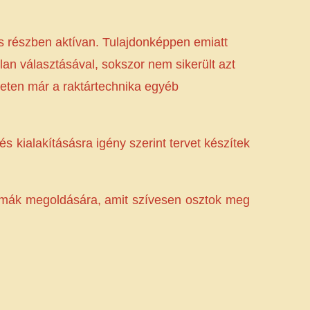
is részben aktívan. Tulajdonképpen emiatt
tlan választásával, sokszor nem sikerült azt
zeten már a raktártechnika egyéb
s kialakításásra igény szerint tervet készítek
lémák megoldására, amit szívesen osztok meg