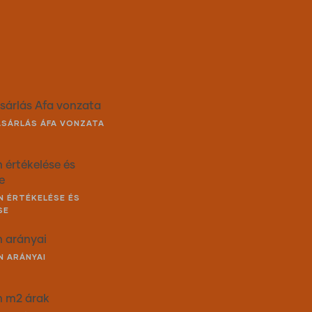
vásárlás Áfa vonzata
VÁSÁRLÁS ÁFA VONZATA
n értékelése és
e
AN ÉRTÉKELÉSE ÉS
SE
n arányai
N ARÁNYAI
an m2 árak