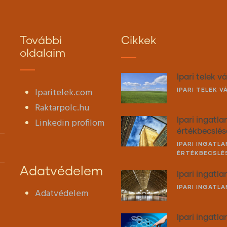
További
Cikkek
oldalaim
Ipari telek 
Iparitelek.com
IPARI TELEK 
Raktarpolc.hu
Linkedin profilom
Ipari ingatla
értékbecslés
IPARI INGATL
ÉRTÉKBECSLÉ
Adatvédelem
Ipari ingatla
IPARI INGATLA
Adatvédelem
Ipari ingatl