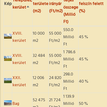
Település,
teljes
Kép
területe
irányár
felszín felett
kerület
összege
Csökkenő
(m2)
(Ft/m2)
(%)
(Millió
rendezés
Ft)
550.0
XVIII.
10 000
55 000
Millió
45 %
kerület
m2
Ft/m2
Ft
1 786.6
XVIII.
32 484
55 000
Millió
45 %
kerület
m2
Ft/m2
Ft
298.0
XXII.
12 006
24 820
Millió
40 %
kerület
m2
Ft/m2
Ft
1 139.9
52 475
21 724
Bag
Millió
50 %