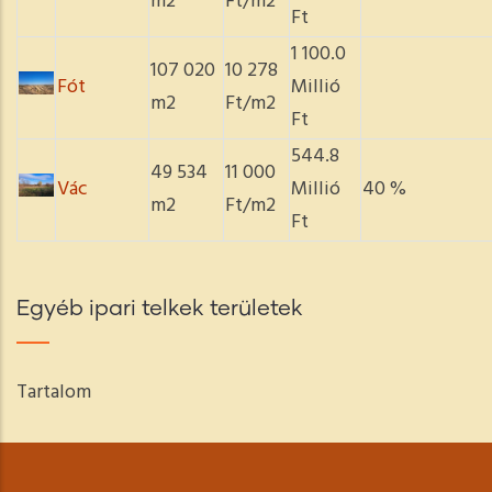
m2
Ft/m2
Ft
1 100.0
107 020
10 278
Fót
Millió
m2
Ft/m2
Ft
544.8
49 534
11 000
Vác
Millió
40 %
m2
Ft/m2
Ft
Egyéb ipari telkek területek
Tartalom