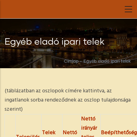
Ugrás
a
tartalomra
Egyéb eladó ipari telek
Címlap
-
Egyéb eladó ipari telek
(táblázatban az oszlopok címére kattintva, az
ingatlanok sorba rendeződnek az oszlop tulajdonsága
szerint)
Nettó
irányár
Telek
Nettó
Beépíthetőség