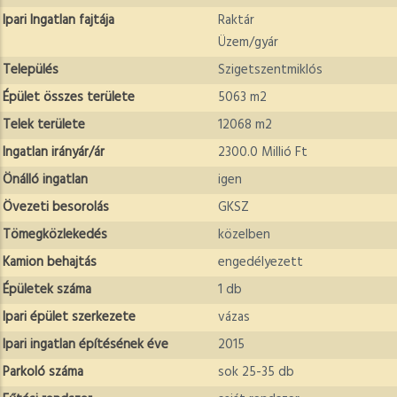
Ipari Ingatlan fajtája
Raktár
Üzem/gyár
Település
Szigetszentmiklós
Épület összes területe
5063 m2
Telek területe
12068 m2
Ingatlan irányár/ár
2300.0 Millió Ft
Önálló ingatlan
igen
Övezeti besorolás
GKSZ
Tömegközlekedés
közelben
Kamion behajtás
engedélyezett
Épületek száma
1 db
Ipari épület szerkezete
vázas
Ipari ingatlan építésének éve
2015
Parkoló száma
sok 25-35 db