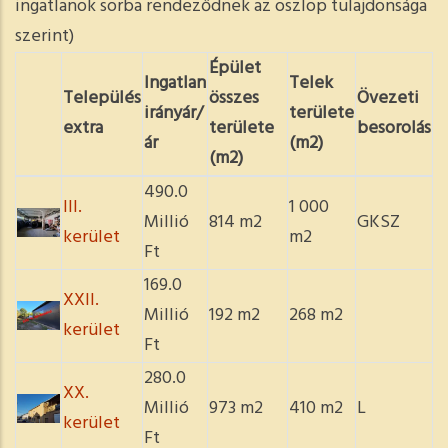
ingatlanok sorba rendeződnek az oszlop tulajdonsága
szerint)
Épület
Ingatlan
Telek
Település
összes
Övezeti
irányár/
területe
extra
területe
besorolás
ár
(m2)
(m2)
490.0
III.
1 000
Millió
814 m2
GKSZ
kerület
m2
Ft
169.0
XXII.
Millió
192 m2
268 m2
kerület
Ft
280.0
XX.
Millió
973 m2
410 m2
L
kerület
Ft