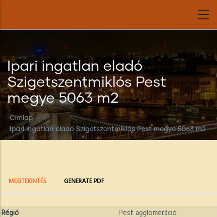
Ugrás
a
tartalomra
Ipari ingatlan eladó
Szigetszentmiklós Pest
megye 5063 m2
Címlap
-
-
Ipari ingatlan eladó Szigetszentmiklós Pest megye 5063 m2
Elsődleges
(AKTÍV
MEGTEKINTÉS
GENERATE PDF
FÜL)
fülek
Régió
Pest agglomeráció