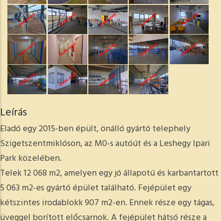
Leírás
Eladó egy 2015-ben épült, önálló gyártó telephely
Szigetszentmiklóson, az M0-s autóút és a Leshegy Ipari
Park közelében.
Telek 12 068 m2, amelyen egy jó állapotú és karbantartott
5 063 m2-es gyártó épület található. Fejépület egy
kétszintes irodablokk 907 m2-en. Ennek része egy tágas,
üveggel borított előcsarnok. A fejépület hátsó része a