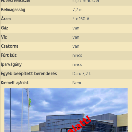
Fűtési rendszer
saját rendszer
Belmagasság
7,7 m
Áram
3 x 160 A
Gáz
van
Víz
van
Csatorna
van
Fúrt kút
nincs
Iparvágány
nincs
Egyéb beépített berendezés
Daru 3,2 t
Kiemelt ajánlat
Nem