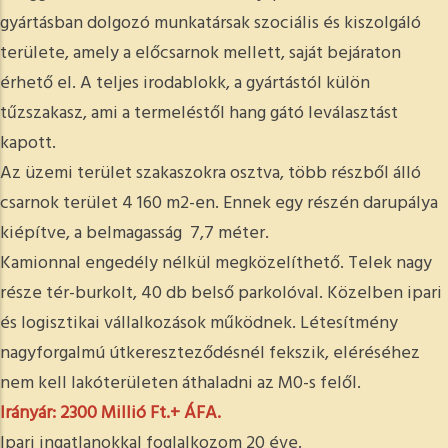
gyártásban dolgozó munkatársak szociális és kiszolgáló
területe, amely a előcsarnok mellett, saját bejáraton
érhető el. A teljes irodablokk, a gyártástól külön
tűzszakasz, ami a termeléstől hang gátó leválasztást
kapott.
Az üzemi terület szakaszokra osztva, több részből álló
csarnok terület 4 160 m2-en. Ennek egy részén darupálya
kiépítve, a belmagasság 7,7 méter.
Kamionnal engedély nélkül megközelíthető. Telek nagy
része tér-burkolt, 40 db belső parkolóval. Közelben ipari
és logisztikai vállalkozások működnek. Létesítmény
nagyforgalmú útkereszteződésnél fekszik, eléréséhez
nem kell lakóterületen áthaladni az M0-s felől.
Irányár: 2300 Millió Ft.+ ÁFA.
Ipari ingatlanokkal foglalkozom 20 éve.