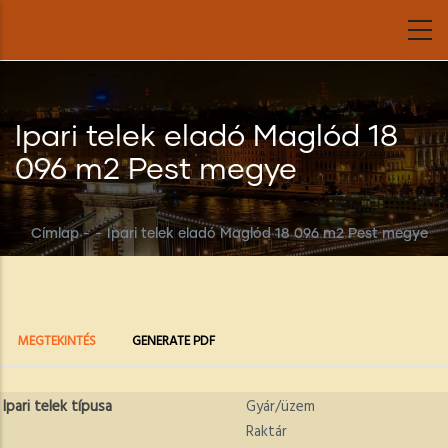
Ugrás
a
tartalomra
Ipari telek eladó Maglód 18
096 m2 Pest megye
Címlap
-
-
Ipari telek eladó Maglód 18 096 m2 Pest megye
Elsődleges
(AKTÍV
MEGTEKINTÉS
GENERATE PDF
FÜL)
fülek
Ipari telek típusa
Gyár/üzem
Raktár