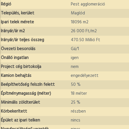
Régió
Pest agglomeráció
Település, kerület
Maglód
Ipari telek mérete
18096 m2
Irányár/ár m2
26 000 Ft/m2
Irányár/ár teljes összeg
470.50 Millió Ft
Övezeti besorolás
Gá/1
Önálló ingatlan
igen
Project cég birtokolja
nem
Kamion behajtás
engedélyezett
Beépíthetőség felszín felett
50 %
Építménymagasság (méter)
18 méter
Minimális zöldterület
25 %
Körbekerített
részben
Épület az ipari telken
nincs