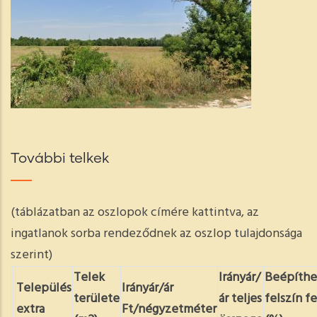
További telkek
(táblázatban az oszlopok címére kattintva, az
ingatlanok sorba rendeződnek az oszlop tulajdonsága
szerint)
Telek
Irányár/
Beépíthe
Település
Irányár/ár
területe
ár teljes
felszín fe
extra
Ft/négyzetméter