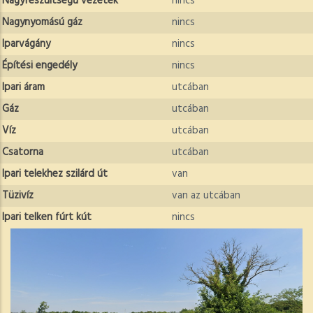
Nagyfeszültségű vezeték
nincs
Nagynyomású gáz
nincs
Iparvágány
nincs
Építési engedély
nincs
Ipari áram
utcában
Gáz
utcában
Víz
utcában
Csatorna
utcában
Ipari telekhez szilárd út
van
Tüzivíz
van az utcában
Ipari telken fúrt kút
nincs