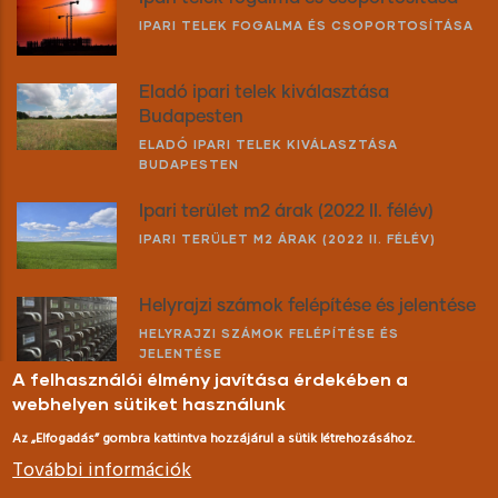
IPARI TELEK FOGALMA ÉS CSOPORTOSÍTÁSA
Eladó ipari telek kiválasztása
Budapesten
ELADÓ IPARI TELEK KIVÁLASZTÁSA
BUDAPESTEN
Ipari terület m2 árak (2022 II. félév)
IPARI TERÜLET M2 ÁRAK (2022 II. FÉLÉV)
Helyrajzi számok felépítése és jelentése
HELYRAJZI SZÁMOK FELÉPÍTÉSE ÉS
JELENTÉSE
A felhasználói élmény javítása érdekében a
Eladó ipari ingatlan keresése
webhelyen sütiket használunk
ELADÓ IPARI INGATLAN KERESÉSE
Az „Elfogadás” gombra kattintva hozzájárul a sütik létrehozásához.
További információk