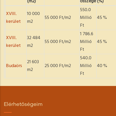
(m2)
összege
(%)
550.0
XVIII.
10 000
55 000 Ft/m2
Millió
45 %
kerület
m2
Ft
1 786.6
XVIII.
32 484
55 000 Ft/m2
Millió
45 %
kerület
m2
Ft
540.0
21 603
Budaörs
25 000 Ft/m2
Millió
40 %
m2
Ft
Elérhetőségeim