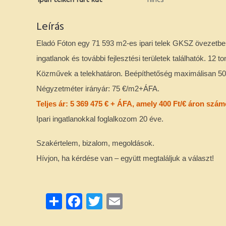
Ipari telken fúrt kút
nincs
Leírás
Eladó Fóton egy 71 593 m2-es ipari telek GKSZ övezetben.
ingatlanok és további fejlesztési területek találhatók. 12 t
Közművek a telekhatáron. Beépíthetőség maximálisan 50 %
Négyzetméter irányár: 75 €/m2+ÁFA.
Teljes ár: 5 369 475 € + ÁFA, amely 400 Ft/€ áron számo
Ipari ingatlanokkal foglalkozom 20 éve.
Szakértelem, bizalom, megoldások.
Hívjon, ha kérdése van – együtt megtaláljuk a választ!
Share
Facebook
Twitter
Email