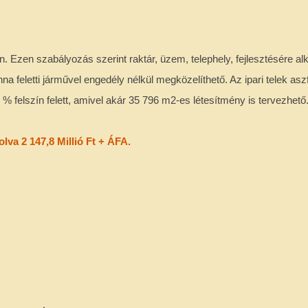
 Ezen szabályozás szerint raktár, üzem, telephely, fejlesztésére a
onna feletti járművel engedély nélkül megközelíthető. Az ipari telek asz
 felszín felett, amivel akár 35 796 m2-es létesítmény is tervezhető
lva 2 147,8 Millió Ft + ÁFA.