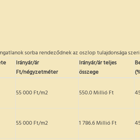
ingatlanok sorba rendeződnek az oszlop tulajdonsága szeri
ete
Irányár/ár
Irányár/ár teljes
Be
Ft/négyzetméter
összege
(
55 000 Ft/m2
550.0 Millió Ft
4
55 000 Ft/m2
1 786.6 Millió Ft
4