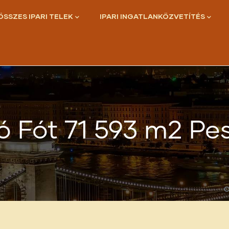
ÖSSZES IPARI TELEK
IPARI INGATLANKÖZVETÍTÉS
adó Fót 71 593 m2 P
C