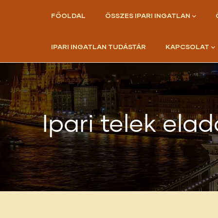
Ugrás
Main
FŐOLDAL
ÖSSZES IPARI INGATLAN
navigation
a
tartalomra
IPARI INGATLAN TUDÁSTÁR
KAPCSOLAT
Ipari telek el