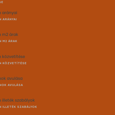
SE
n arányai
N ARÁNYAI
an m2 árak
N M2 ÁRAK
n közvetítése
AN KÖZVETÍTÉSE
anok avulása
ANOK AVULÁSA
n illeték szabályok
AN ILLETÉK SZABÁLYOK