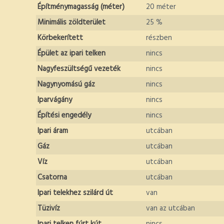
Építménymagasság (méter)
20 méter
Minimális zöldterület
25 %
Körbekerített
részben
Épület az ipari telken
nincs
Nagyfeszültségű vezeték
nincs
Nagynyomású gáz
nincs
Iparvágány
nincs
Építési engedély
nincs
Ipari áram
utcában
Gáz
utcában
Víz
utcában
Csatorna
utcában
Ipari telekhez szilárd út
van
Tüzivíz
van az utcában