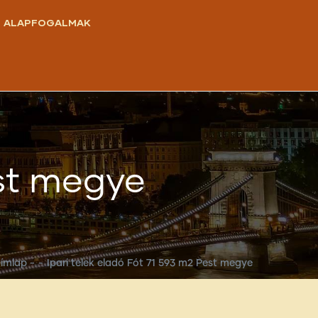
ALAPFOGALMAK
est megye
ímlap
-
-
Ipari telek eladó Fót 71 593 m2 Pest megye