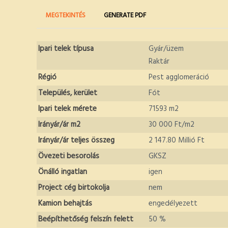
Elsődleges
(AKTÍV
MEGTEKINTÉS
GENERATE PDF
FÜL)
fülek
Ipari telek típusa
Gyár/üzem
Raktár
Régió
Pest agglomeráció
Település, kerület
Fót
Ipari telek mérete
71593 m2
Irányár/ár m2
30 000 Ft/m2
Irányár/ár teljes összeg
2 147.80 Millió Ft
Övezeti besorolás
GKSZ
Önálló ingatlan
igen
Project cég birtokolja
nem
Kamion behajtás
engedélyezett
Beépíthetőség felszín felett
50 %