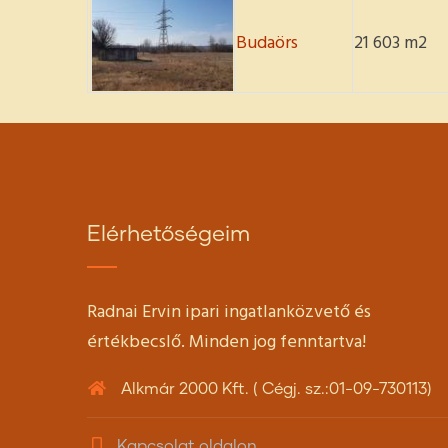
Budaörs
21 603 m2
Elérhetőségeim
Radnai Ervin ipari ingatlanközvető és
értékbecslő. Minden jog fenntartva!
Alkmár 2000 Kft. ( Cégj. sz.:01-09-730113)
Kapcsolat oldalon