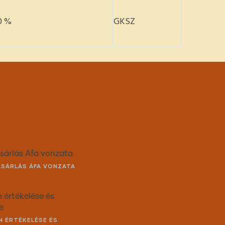
0 %
GKSZ
vásárlás Áfa vonzata
VÁSÁRLÁS ÁFA VONZATA
n értékelése és
e
AN ÉRTÉKELÉSE ÉS