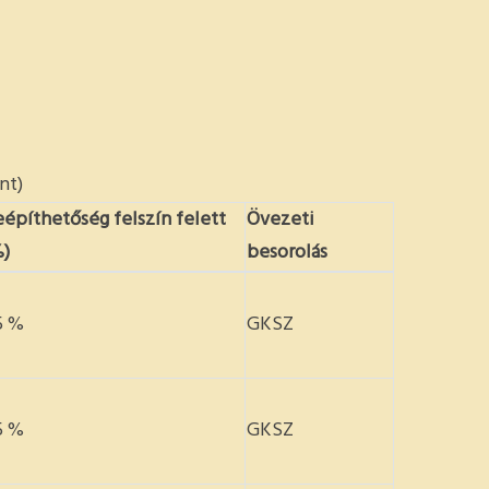
nt)
építhetőség felszín felett
Övezeti
%)
besorolás
5 %
GKSZ
5 %
GKSZ