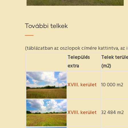
További telkek
(táblázatban az oszlopok címére kattintva, az 
Település
Telek terül
extra
(m2)
XVIII. kerület
10 000 m2
XVIII. kerület
32 484 m2