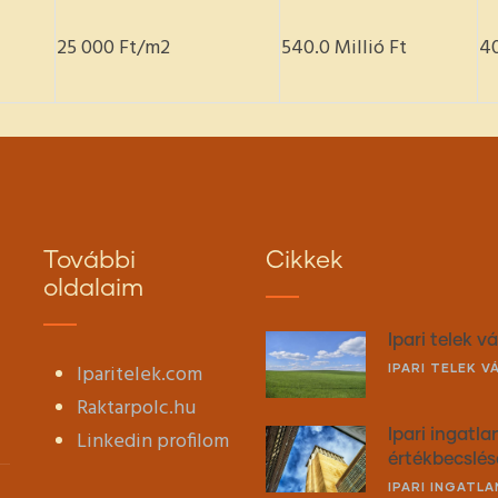
25 000 Ft/m2
540.0 Millió Ft
4
További
Cikkek
oldalaim
Ipari telek 
Iparitelek.com
IPARI TELEK 
Raktarpolc.hu
Linkedin profilom
Ipari ingatla
értékbecslés
IPARI INGATL